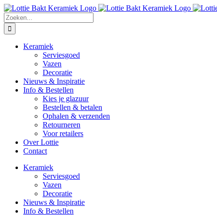
Ga
naar
Zoeken
inhoud
naar:
Keramiek
Serviesgoed
Vazen
Decoratie
Nieuws & Inspiratie
Info & Bestellen
Kies je glazuur
Bestellen & betalen
Ophalen & verzenden
Retourneren
Voor retailers
Over Lottie
Contact
Keramiek
Serviesgoed
Vazen
Decoratie
Nieuws & Inspiratie
Info & Bestellen