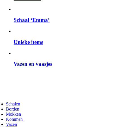
Schaal ‘Emma’
Unieke items
Vazen en vaasjes
oggle
avigation
Schalen
Borden
Mokken
Kommen
Vazen