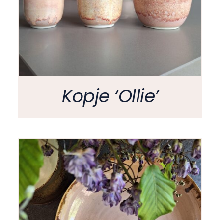
Kopje ‘Ollie’