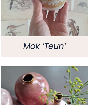
Mok ‘Teun’