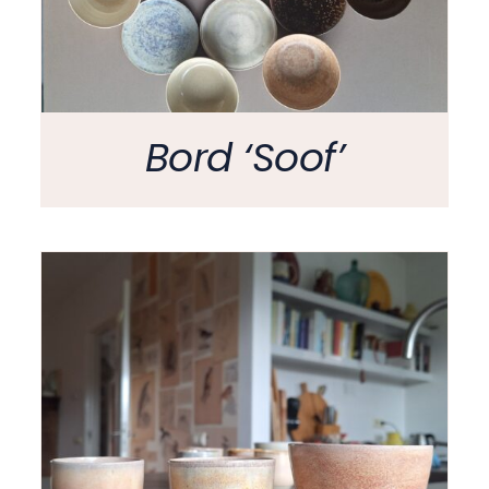
Bord ‘Soof’