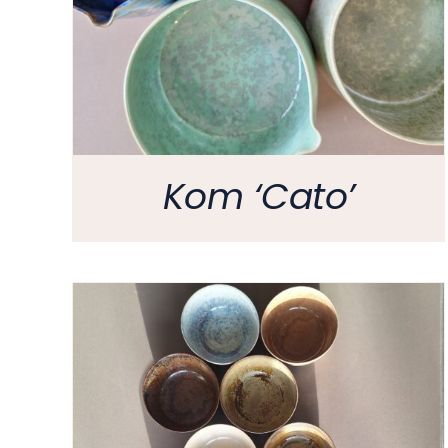
Kom ‘Cato’