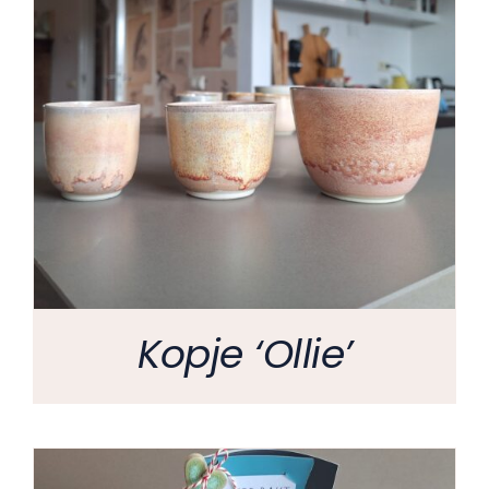
Kopje ‘Ollie’