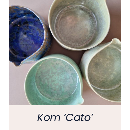
Kom ‘Cato’