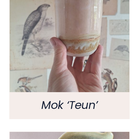
Mok ‘Teun’