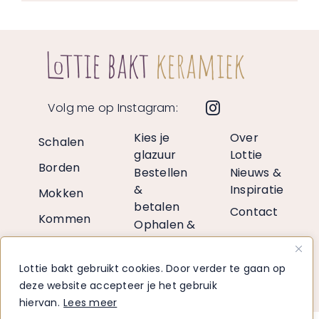
Volg me op Instagram:
Kies je
Over
Schalen
glazuur
Lottie
Borden
Bestellen
Nieuws &
&
Inspiratie
Mokken
betalen
Contact
Kommen
Ophalen &
verzenden
Vazen
Retourneren
Lottie bakt gebruikt cookies. Door verder te gaan op
Decoratie
Voor
deze website accepteer je het gebruik
retailers
hiervan.
Lees meer