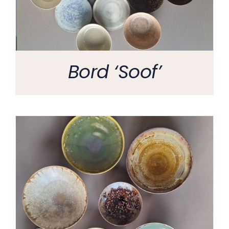
Bord ‘Soof’