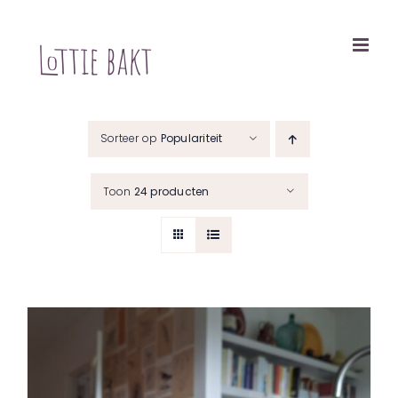
Ga
naar
inhoud
Sorteer op
Populariteit
Toon
24 producten