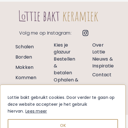
Volg me op Instagram:
Kies je
Over
Schalen
glazuur
Lottie
Borden
Bestellen
Nieuws &
&
Inspiratie
Mokken
betalen
Contact
Kommen
Ophalen &
verzenden
Vazen
Retourneren
Lottie bakt gebruikt cookies. Door verder te gaan op
Decoratie
Voor
deze website accepteer je het gebruik
retailers
hiervan.
Lees meer
Disclaimer
|
Privacy
| © Lottie Bakt 2026 – design:
Woord
OK