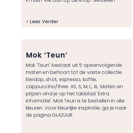
in huis? Klik dan op de knop "Bestellen".
> Lees Verder
Mok ‘Teun’
Mok 'Teun' bestaat uit 5 opeenvolgende
maten en behoort tot de vaste collectie.
Eierdop, shot, espresso, koffie,
cappuccino/thee. XS, S, M, L, XL. Maten en
prijzen vind je op het tabblad 'Extra
informatie'. Mok Teun is te bestellen in alle
kleuren. Voor kleurrijke inspiratie, ga je naar
de pagina
GLAZUUR