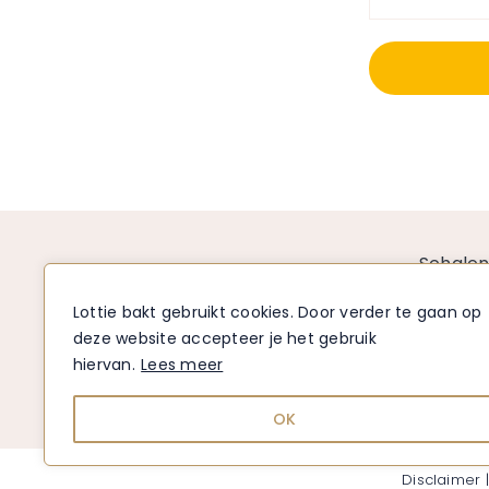
Schale
Borden
Lottie bakt gebruikt cookies. Door verder te gaan op
Mokken
Volg me op Instagram:
deze website accepteer je het gebruik
Komme
hiervan.
Lees meer
Vazen
Decorat
OK
Disclaimer