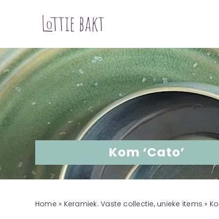
Ga
naar
inhoud
Kom ‘Cato’
Home
»
Keramiek. Vaste collectie, unieke items
»
Ko