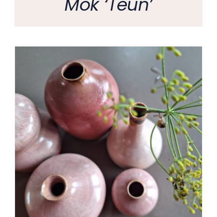
Mok ‘Teun’