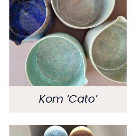
Kom ‘Cato’