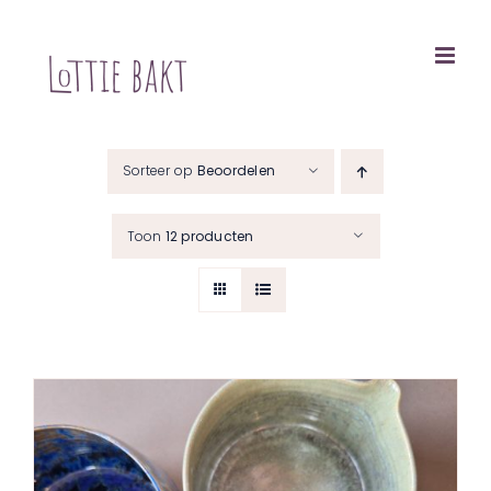
Ga
naar
inhoud
Sorteer op
Beoordelen
Toon
12 producten