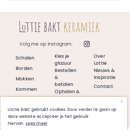
Volg me op Instagram:
Kies je
Over
Schalen
glazuur
Lottie
Borden
Bestellen
Nieuws &
&
Inspiratie
Mokken
betalen
Contact
Kommen
Ophalen &
verzenden
Vazen
Retourneren
Lottie bakt gebruikt cookies. Door verder te gaan op
Decoratie
Voor
deze website accepteer je het gebruik
retailers
hiervan.
Lees meer