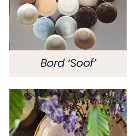
Bord ‘Soof’