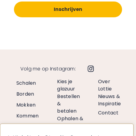
Volg me op Instagram:
Kies je
Over
Schalen
glazuur
Lottie
Borden
Bestellen
Nieuws &
&
Inspiratie
Mokken
betalen
Contact
Kommen
Ophalen &
verzenden
Vazen
Retourneren