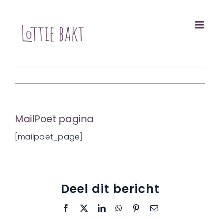
Ga
naar
inhoud
MailPoet pagina
[mailpoet_page]
Deel dit bericht
Facebook
X
LinkedIn
WhatsApp
Pinterest
E-
mail