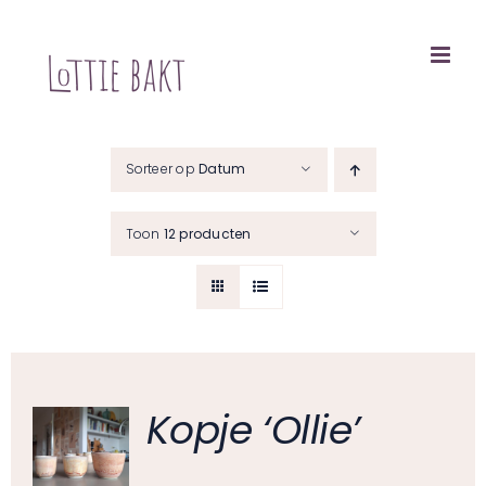
Ga
naar
inhoud
Sorteer op
Datum
Toon
12 producten
Kopje ‘Ollie’