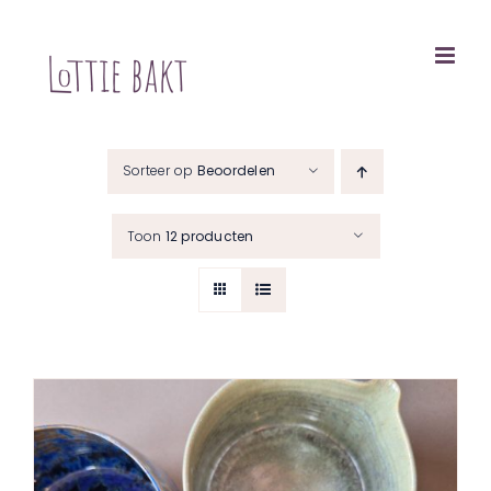
Ga
naar
inhoud
Sorteer op
Beoordelen
Toon
12 producten