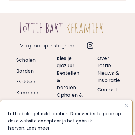
Volg me op Instagram:
Kies je
Over
Schalen
glazuur
Lottie
Borden
Bestellen
Nieuws &
&
Inspiratie
Mokken
betalen
Contact
Kommen
Ophalen &
verzenden
Vazen
Retourneren
Lottie bakt gebruikt cookies. Door verder te gaan op
Decoratie
Voor
deze website accepteer je het gebruik
retailers
hiervan.
Lees meer