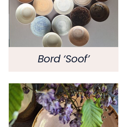
Bord ‘Soof’