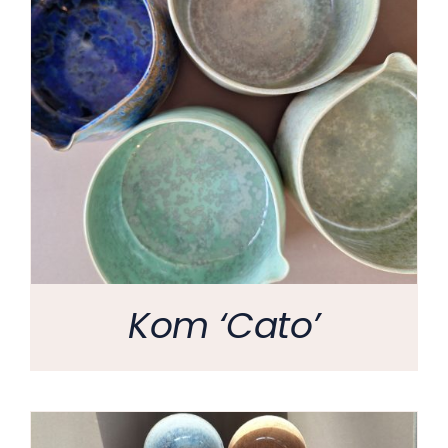
Kom ‘Cato’