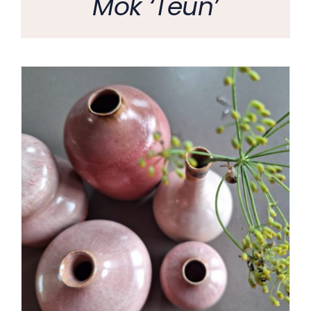
Mok ‘Teun’