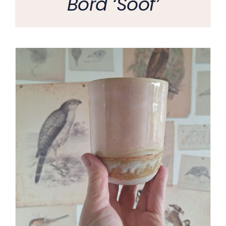
Bord ‘Soof’