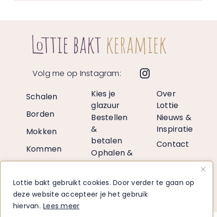
Volg me op Instagram:
Kies je
Over
Schalen
glazuur
Lottie
Borden
Bestellen
Nieuws &
&
Inspiratie
Mokken
betalen
Contact
Kommen
Ophalen &
verzenden
Vazen
Retourneren
Lottie bakt gebruikt cookies. Door verder te gaan op
Decoratie
Voor
deze website accepteer je het gebruik
retailers
hiervan.
Lees meer