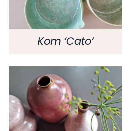
Kom ‘Cato’