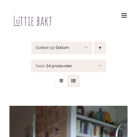
Ga
naar
inhoud
Sorteer op
Datum
Toon
24 producten