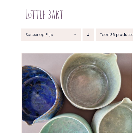
Ga
naar
inhoud
Sorteer op
Prijs
Toon
36 product