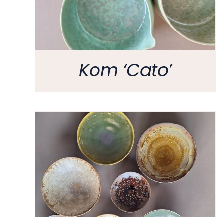
Kom ‘Cato’