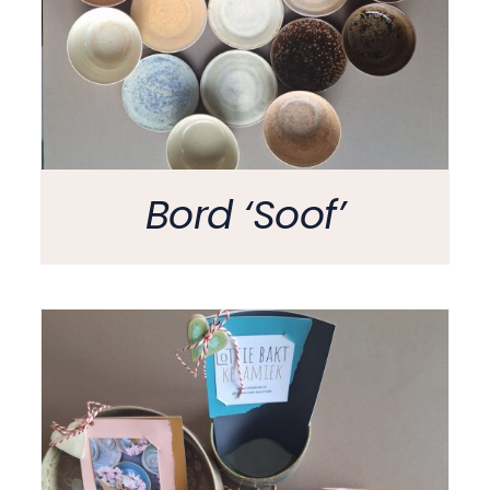
Bord ‘Soof’