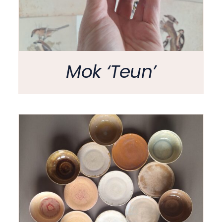
Mok ‘Teun’