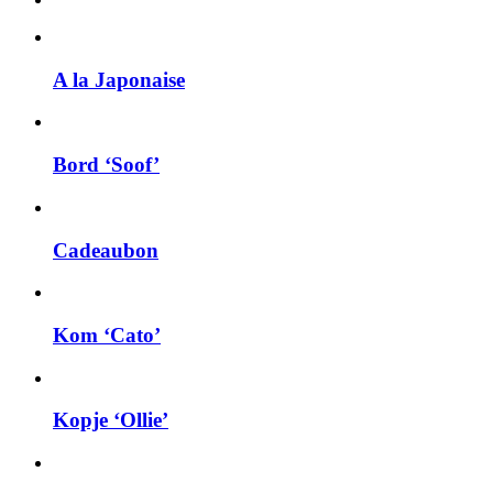
A la Japonaise
Bord ‘Soof’
Cadeaubon
Kom ‘Cato’
Kopje ‘Ollie’