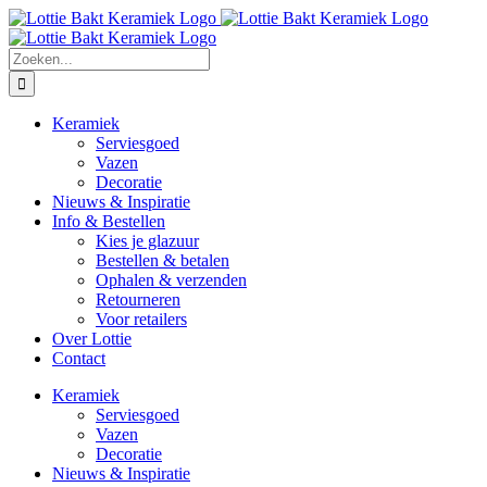
Ga
naar
inhoud
Zoeken
naar:
Keramiek
Serviesgoed
Vazen
Decoratie
Nieuws & Inspiratie
Info & Bestellen
Kies je glazuur
Bestellen & betalen
Ophalen & verzenden
Retourneren
Voor retailers
Over Lottie
Contact
Keramiek
Serviesgoed
Vazen
Decoratie
Nieuws & Inspiratie