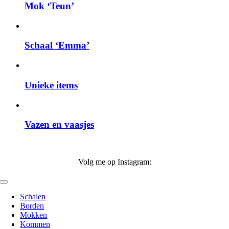
Mok ‘Teun’
Schaal ‘Emma’
Unieke items
Vazen en vaasjes
Volg me op Instagram:
Toggle
Navigation
Schalen
Borden
Mokken
Kommen