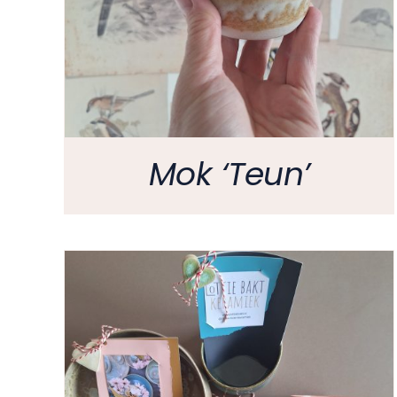
Mok ‘Teun’