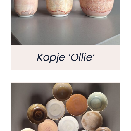
Kopje ‘Ollie’