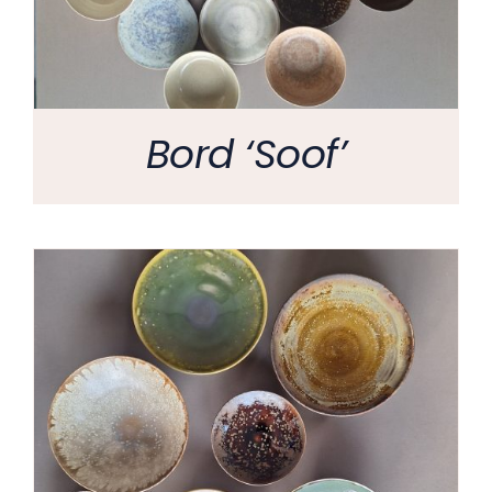
Bord ‘Soof’