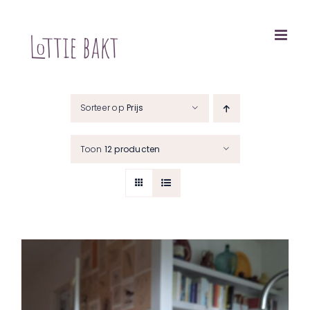
Ga
naar
inhoud
Sorteer op
Prijs
Toon
12 producten