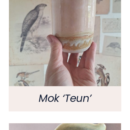
Mok ‘Teun’