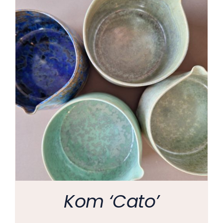
Kom ‘Cato’