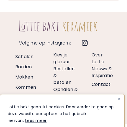
Volg me op Instagram:
Kies je
Over
Schalen
glazuur
Lottie
Borden
Bestellen
Nieuws &
&
Inspiratie
Mokken
betalen
Contact
Kommen
Ophalen &
verzenden
Vazen
Retourneren
Lottie bakt gebruikt cookies. Door verder te gaan op
Decoratie
Voor
deze website accepteer je het gebruik
retailers
hiervan.
Lees meer