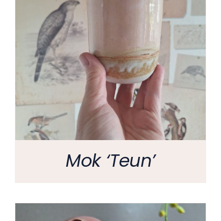
Mok ‘Teun’