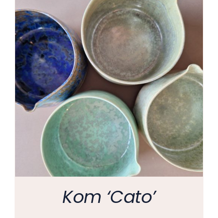
Kom ‘Cato’