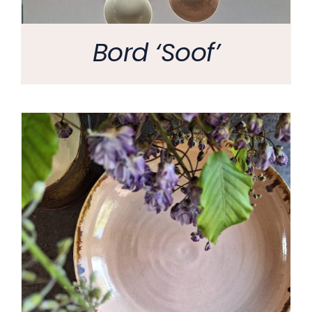
Bord ‘Soof’