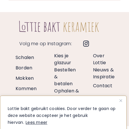
Volg me op Instagram:
Kies je
Over
Schalen
glazuur
Lottie
Borden
Bestellen
Nieuws &
&
Inspiratie
Mokken
betalen
Contact
Kommen
Ophalen &
verzenden
Vazen
Retourneren
Lottie bakt gebruikt cookies. Door verder te gaan op
Decoratie
Voor
deze website accepteer je het gebruik
retailers
hiervan.
Lees meer