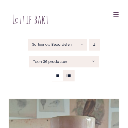
Ga
naar
inhoud
Sorteer op
Beoordelen
Toon
36 producten