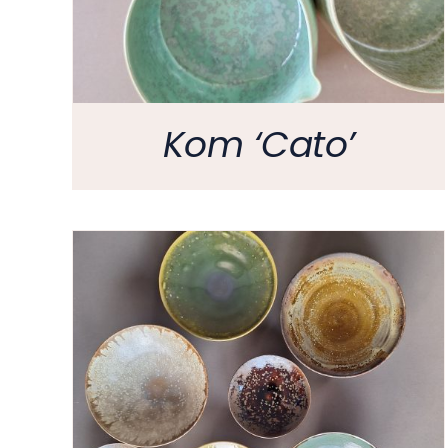
Kom ‘Cato’