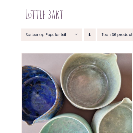
Ga
naar
inhoud
Sorteer op
Populariteit
Toon
36 product