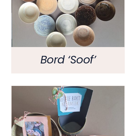
Bord ‘Soof’