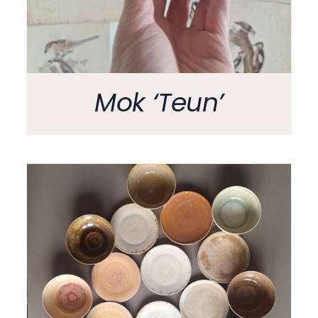
Mok ‘Teun’