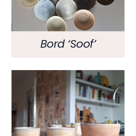
Bord ‘Soof’