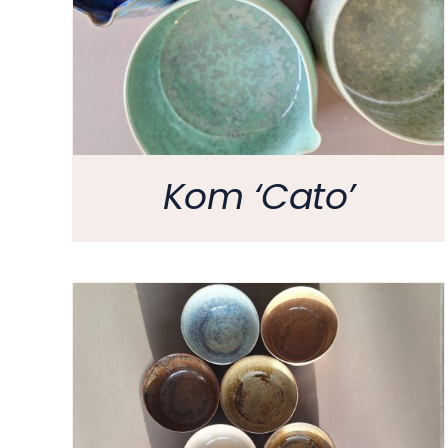
Kom ‘Cato’