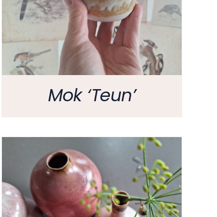
Mok ‘Teun’