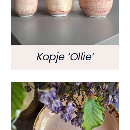
Kopje ‘Ollie’